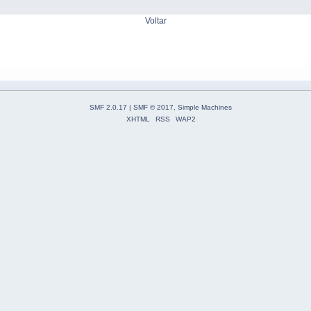
Voltar
SMF 2.0.17
|
SMF © 2017
,
Simple Machines
XHTML
RSS
WAP2