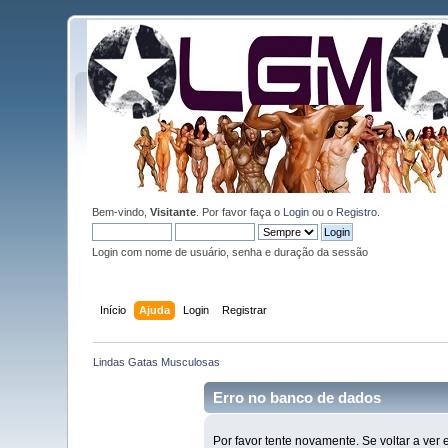
Bem-vindo,
Visitante
. Por favor faça o
Login
ou o
Registro
.
Login com nome de usuário, senha e duração da sessão
Início
Ajuda
Login
Registrar
Lindas Gatas Musculosas
Erro no banco de dados
Por favor tente novamente. Se voltar a ver e