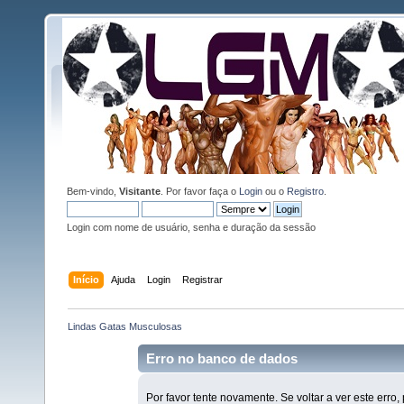
Bem-vindo,
Visitante
. Por favor faça o
Login
ou o
Registro
.
Login com nome de usuário, senha e duração da sessão
Início
Ajuda
Login
Registrar
Lindas Gatas Musculosas
Erro no banco de dados
Por favor tente novamente. Se voltar a ver este erro, 