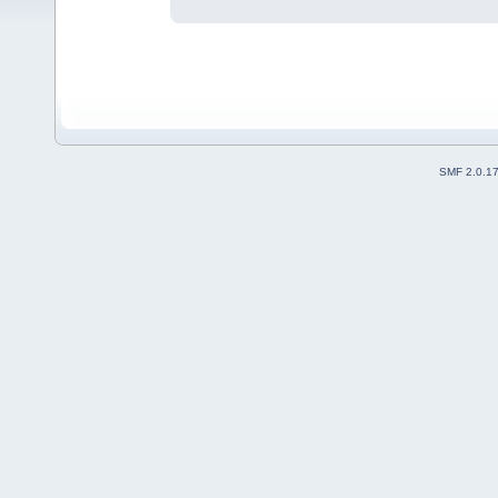
SMF 2.0.1