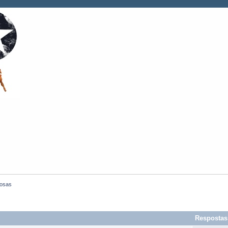
losas
Respostas