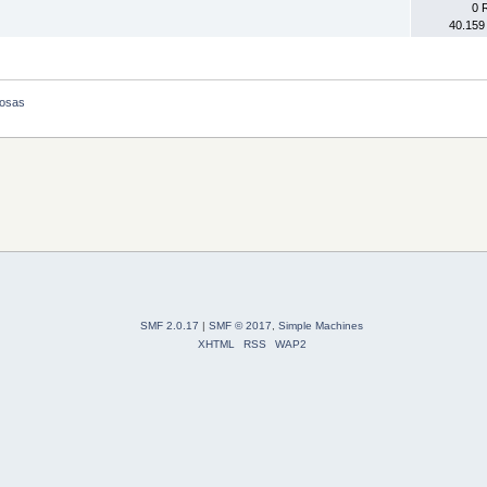
0 
40.159
losas
SMF 2.0.17
|
SMF © 2017
,
Simple Machines
XHTML
RSS
WAP2