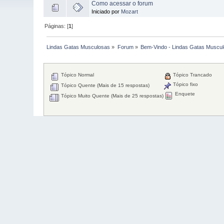
Como acessar o forum
Iniciado por
Mozart
Páginas: [
1
]
Lindas Gatas Musculosas
»
Forum
»
Bem-Vindo - Lindas Gatas Muscu
Tópico Normal
Tópico Trancado
Tópico fixo
Tópico Quente (Mais de 15 respostas)
Enquete
Tópico Muito Quente (Mais de 25 respostas)