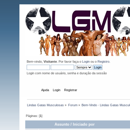
Bem-vindo,
Visitante
. Por favor faça o
Login
ou o
Registro
.
Login com nome de usuário, senha e duração da sessão
Início
Ajuda
Login
Registrar
Lindas Gatas Musculosas
»
Forum
»
Bem-Vindo - Lindas Gatas Muscu
Páginas: [
1
]
Assunto
/
Iniciado por